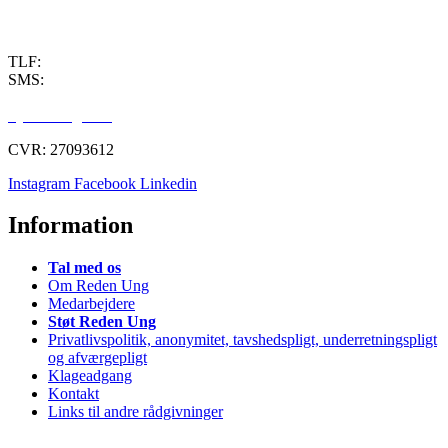
TLF:
40 90 11 11
SMS:
50 38 80 38
Chat: se åbningstider
Fysisk rådgivning
CVR: 27093612
Instagram
Facebook
Linkedin
Information
Tal med os
Om Reden Ung
Medarbejdere
Støt Reden Ung
Privatlivspolitik, anonymitet, tavshedspligt, underretningspligt
og afværgepligt
Klageadgang
Kontakt
Links til andre rådgivninger