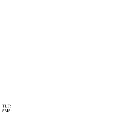
TLF:
40 90 11 11
SMS:
50 38 80 38
Chat: se åbningstider