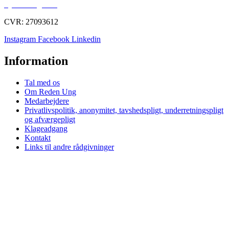
Fysisk rådgivning
CVR: 27093612
Instagram
Facebook
Linkedin
Information
Tal med os
Om Reden Ung
Medarbejdere
Privatlivspolitik, anonymitet, tavshedspligt, underretningspligt
og afværgepligt
Klageadgang
Kontakt
Links til andre rådgivninger