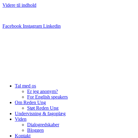
Videre til indhold
Ring eller sms til os
Facebook
Instagram
Linkedin
Tal med os
Er jeg anonym?
For English speakers
Om Reden Ung
Støt Reden Ung
Undervisning & fagoplæg
Viden
Dialogredskaber
Bloggen
Kontakt