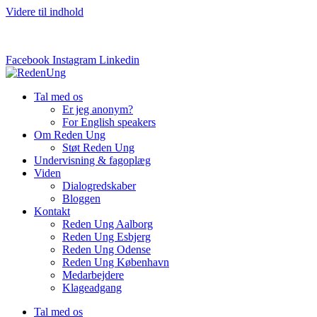
Videre til indhold
Ring eller sms til os
Facebook
Instagram
Linkedin
Tal med os
Er jeg anonym?
For English speakers
Om Reden Ung
Støt Reden Ung
Undervisning & fagoplæg
Viden
Dialogredskaber
Bloggen
Kontakt
Reden Ung Aalborg
Reden Ung Esbjerg
Reden Ung Odense
Reden Ung København
Medarbejdere
Klageadgang
Tal med os