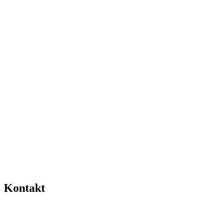
Kontakt