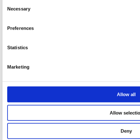
Consent
Necessary
Selection
Preferences
Statistics
Marketing
Allow all
Allow selecti
Deny