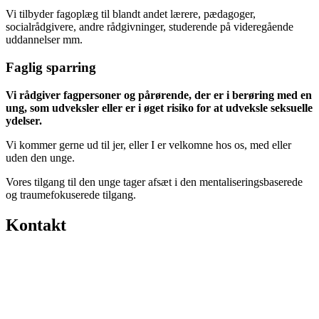
Vi tilbyder fagoplæg til blandt andet lærere, pædagoger,
socialrådgivere, andre rådgivninger, studerende på videregående
uddannelser mm.
Faglig sparring
Vi rådgiver fagpersoner og pårørende, der er i berøring med en
ung, som udveksler eller er i øget risiko for at udveksle seksuelle
ydelser.
Vi kommer gerne ud til jer, eller I er velkomne hos os, med eller
uden den unge.
Vores tilgang til den unge tager afsæt i den mentaliseringsbaserede
og traumefokuserede tilgang.
Kontakt