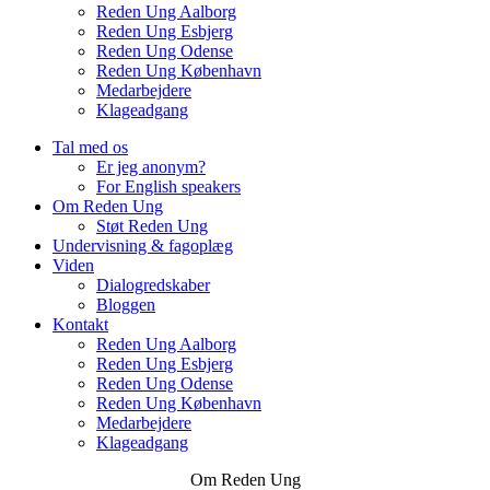
Reden Ung Aalborg
Reden Ung Esbjerg
Reden Ung Odense
Reden Ung København
Medarbejdere
Klageadgang
Tal med os
Er jeg anonym?
For English speakers
Om Reden Ung
Støt Reden Ung
Undervisning & fagoplæg
Viden
Dialogredskaber
Bloggen
Kontakt
Reden Ung Aalborg
Reden Ung Esbjerg
Reden Ung Odense
Reden Ung København
Medarbejdere
Klageadgang
Om Reden Ung