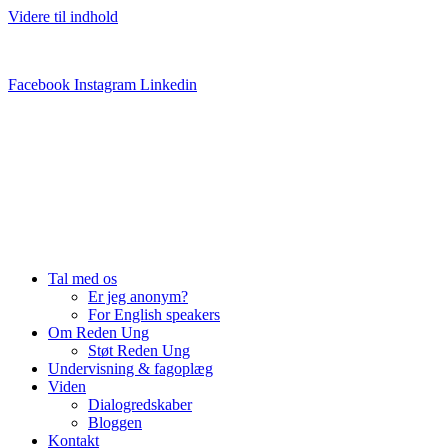
Videre til indhold
Ring eller sms til os
Facebook
Instagram
Linkedin
Tal med os
Er jeg anonym?
For English speakers
Om Reden Ung
Støt Reden Ung
Undervisning & fagoplæg
Viden
Dialogredskaber
Bloggen
Kontakt